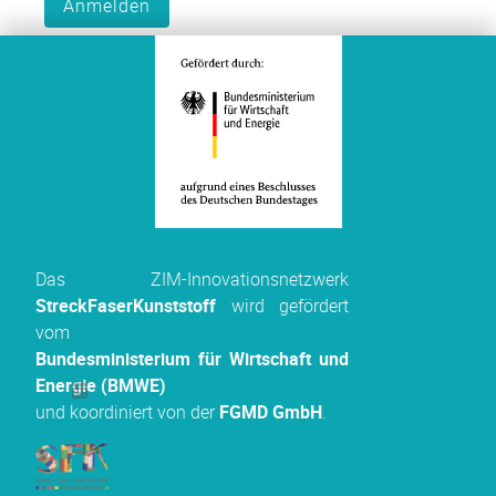
Anmelden
Registrierung
(einfache Darstellung)
Pflichtfeld
Vorname
*
Pflichtfeld
Nachname
*
Das ZIM-Innovationsnetzwerk
StreckFaserKunststoff
wird gefördert
vom
Geburtsdatum
Bundesministerium für Wirtschaft und
Energie (BMWE)
und koordiniert von der
FGMD GmbH
.
Geschlecht