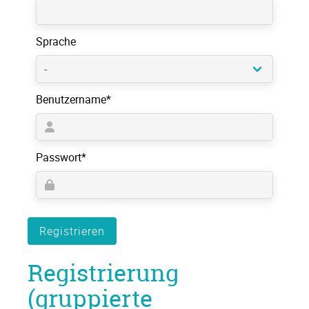
Sprache
Pflichtfeld
Benutzername
*
Pflichtfeld
Passwort
*
Registrieren
Registrierung
(gruppierte