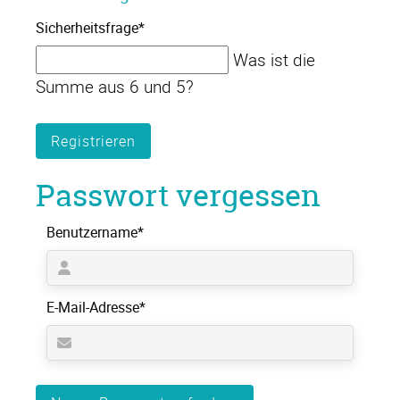
Pflichtfeld
Sicherheitsfrage
*
Was ist die
Summe aus 6 und 5?
Registrieren
Passwort vergessen
Pflichtfeld
Benutzername
*
Pflichtfeld
E-Mail-Adresse
*