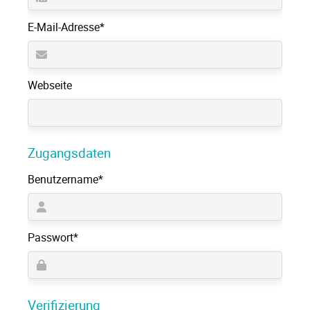
Pflichtfeld
E-Mail-Adresse
*
Webseite
Zugangsdaten
Pflichtfeld
Benutzername
*
Pflichtfeld
Passwort
*
Verifizierung