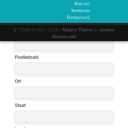
Kontakt
Firma
Impressum
Datenschutz
© FGMD GmbH / 2026 /
Nature Theme
by
contao-
Straße
themes.net
Postleitzahl
Ort
Staat