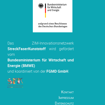
Das
Unternehmen ist erfolgreich im Bereich der
Produktentwicklung etabliert. Das Portfolio
reicht von der technischen Konstruktion bis
hin zum Prototypen- und Modellbau
Das ZIM-Innovationsnetzwerk
unterschiedlichster innovativer Produkte.
StreckFaserKunststoff
wird gefördert
vom
»
www.art-kon-tor.de
Bundesministerium für Wirtschaft und
Energie (BMWE)
ASK GmbH Automation,
und koordiniert von der
FGMD GmbH
.
Software und
Konstruktion
Kontakt
Die ASK
Impressum
GmbH ist
Datenschutz